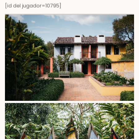
[id del jugador=10795]